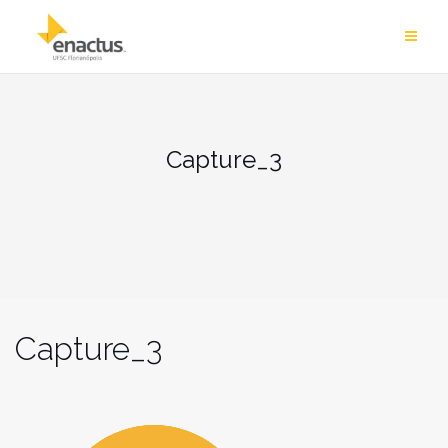
Skip
to
content
Capture_3
Capture_3